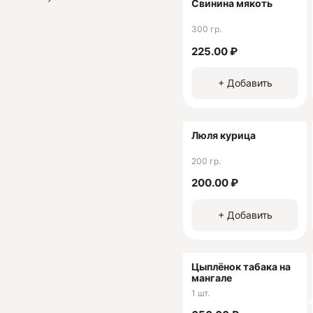
Свинина мякоть
300 гр.
225.00 ₽
+ Добавить
Люля курица
200 гр.
200.00 ₽
+ Добавить
Цыплёнок табака на
мангале
1 шт.
Ск