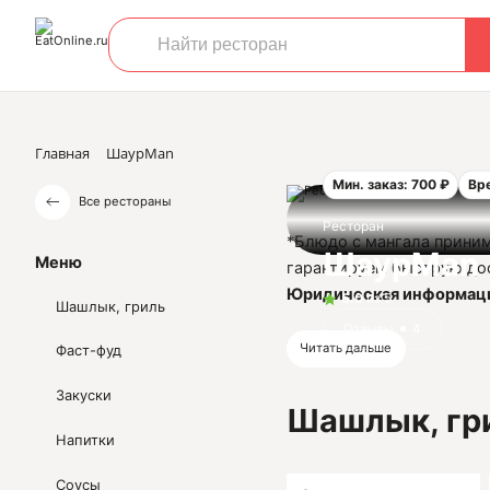
Главная
ШаурMan
Мин. заказ: 700 ₽
Вр
Все рестораны
Ресторан
*Блюдо с мангала приним
ШаурMan
Меню
гарантируем быструю дос
Юридическая информац
5.0
из 5
Шашлык, гриль
ИП Согбатян Асмик Сарг
Отзывы
4
ОГРНИП 3152301000292
Читать дальше
Фаст-фуд
ИНН 230116266090
Закуски
Шашлык, гр
Напитки
Соусы