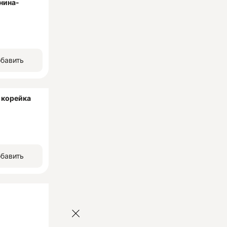
нина-
бавить
 корейка
бавить