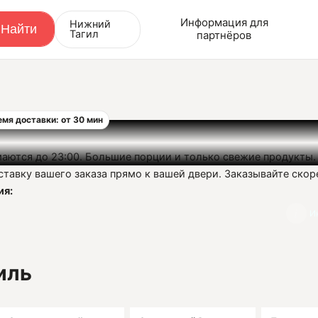
Информация для
Нижний
Тагил
партнёров
емя доставки: от 30 мин
аются до 23:00. Большие порции и только свежие продукты
тавку вашего заказа прямо к вашей двери. Заказывайте скор
ия:
исовна
И
71
иль